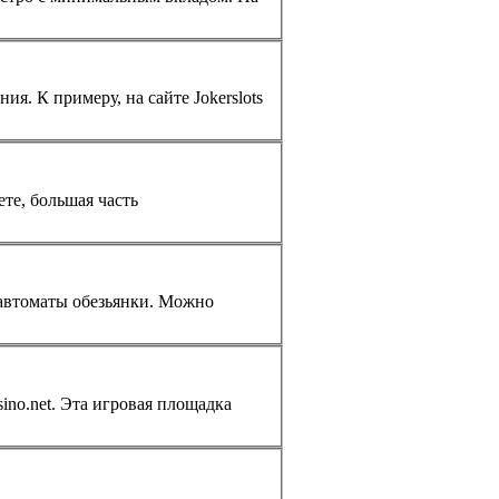
... Именно они помогут гемблеру в какой-то степени выбрать для себя наиболее подходящий вариант развлекательного заведения. К примеру, на сайте Joker
slot
s
аты обезьянки. Можно
sino
.net. Эта игровая площадка