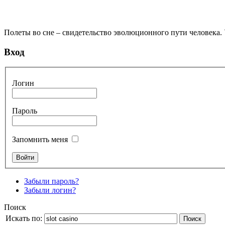
Полеты во сне – свидетельство эволюционного пути человека.
Вход
Логин
Пароль
Запомнить меня
Забыли пароль?
Забыли логин?
Поиск
Искать по:
Поиск