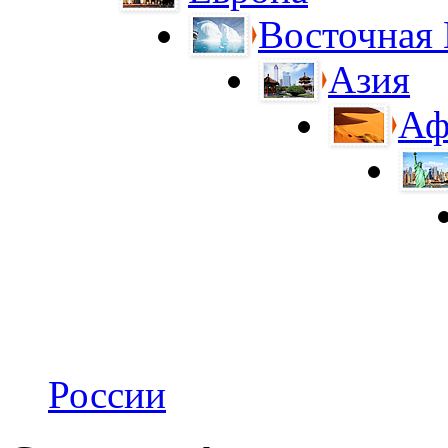
Восточная
Азия
Аф
России