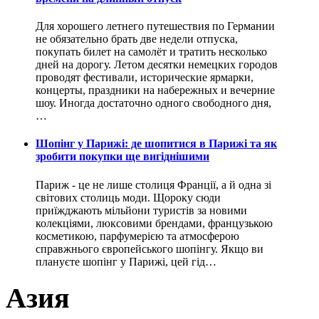
Для хорошего летнего путешествия по Германии
не обязательно брать две недели отпуска,
покупать билет на самолёт и тратить несколько
дней на дорогу. Летом десятки немецких городов
проводят фестивали, исторические ярмарки,
концерты, праздники на набережных и вечерние
шоу. Иногда достаточно одного свободного дня,
…
Шопінг у Парижі: де шопитися в Парижі та як
зробити покупки ще вигіднішими
Париж - це не лише столиця Франції, а й одна зі
світових столиць моди. Щороку сюди
приїжджають мільйони туристів за новими
колекціями, люксовими брендами, французькою
косметикою, парфумерією та атмосферою
справжнього європейського шопінгу. Якщо ви
плануєте шопінг у Парижі, цей гід…
Азия