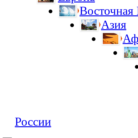
Восточная
Азия
Аф
России