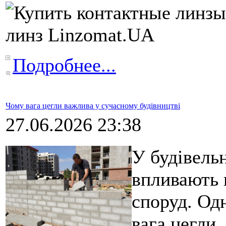
Подробнее...
Чому вага цегли важлива у сучасному будівництві
27.06.2026 23:38
У будівельн
впливають н
споруд. Од
вага цегли,