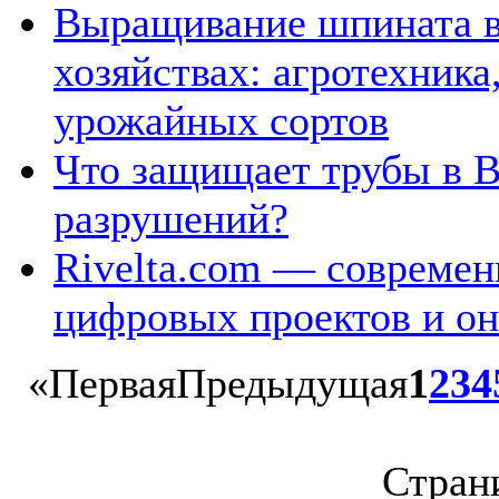
Выращивание шпината в
хозяйствах: агротехника
урожайных сортов
Что защищает трубы в 
разрушений?
Rivelta.com — современ
цифровых проектов и он
«
Первая
Предыдущая
1
2
3
4
Страни