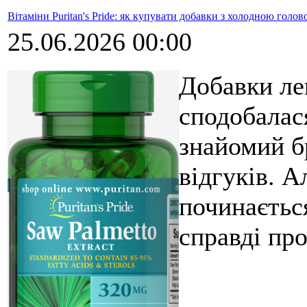
Вітаміни Puritan's Pride: як купувати добавки з холодною голо
25.06.2026 00:00
Добавки ле
сподобалас
знайомий б
відгуків. А
починаєтьс
справді про