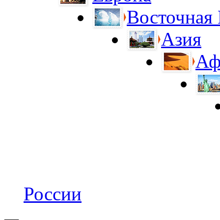
Восточная
Азия
Аф
России