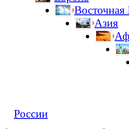
Восточная
Азия
Аф
России