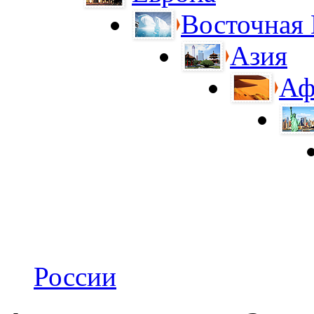
Восточная
Азия
Аф
России