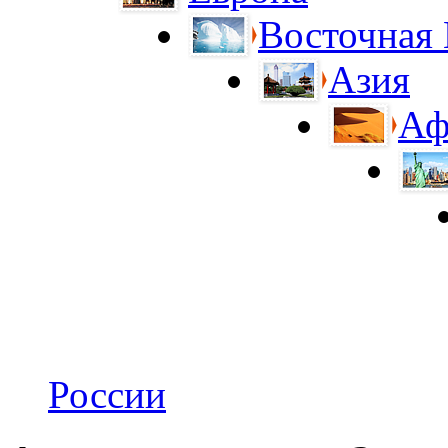
Восточная
Азия
Аф
России