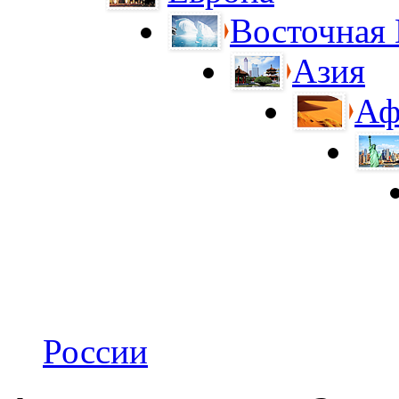
Восточная
Азия
Аф
России