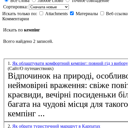
Все слова
Любое слово
Точное совпадение
Сортировка:
Искать только по:
Attachments
Материалы
Веб ссылк
Комментарии
Искать по
кемпінг
Всего найдено 2 записей.
1.
Як облаштувати комфортний кемпінг: повний гід з вибору 
(Сайт/О путешествиях)
Відпочинок на природі, особли
неймовірні враження: свіже пові
краєвиди, вечірні посиденьки бі
багата на чудові місця для таког
кемпінг
...
2.
Як обрати туристичний маршрут в Карпатах