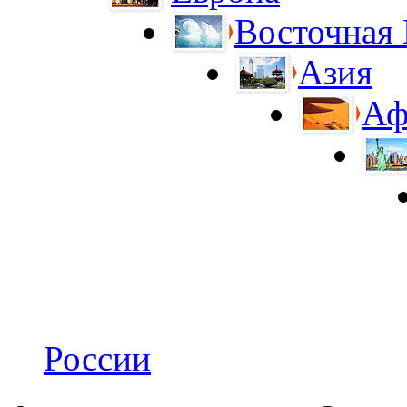
Восточная
Азия
Аф
России