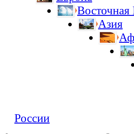
Восточная
Азия
Аф
России