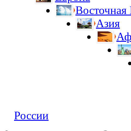
Восточная
Азия
Аф
России