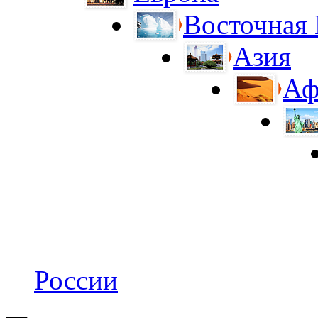
Восточная
Азия
Аф
России