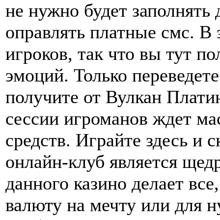
не нужно будет заполнять 
оправлять платные смс. В 
игроков, так что вы тут п
эмоций. Только переведете 
получите от Вулкан Плати
сессии игроманов ждет ма
средств. Играйте здесь и 
онлайн-клуб является щед
данного казино делает все
валюту на мечту или для 