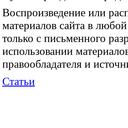
Воспроизведение или рас
материалов сайта в любо
только с письменного раз
использовании материалов
правообладателя и источн
Статьи