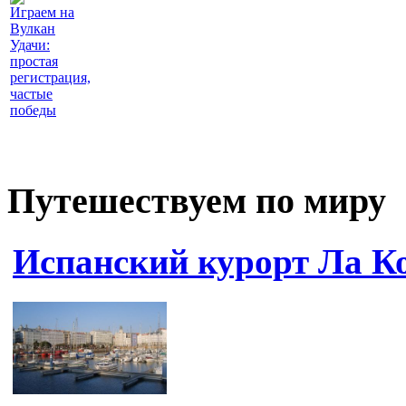
Играем на
Вулкан
Удачи:
простая
регистрация,
частые
победы
Путешествуем по миру
Испанский курорт Ла К