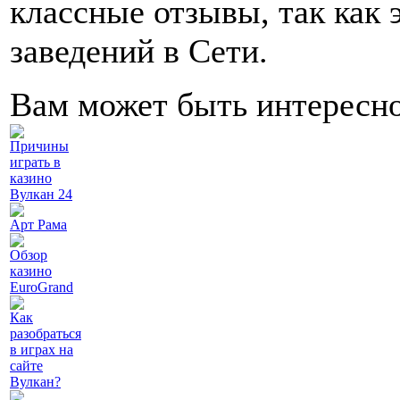
классные отзывы, так как 
заведений в Сети.
Вам может быть интересн
Причины
играть в
казино
Вулкан 24
Арт Рама
Обзор
казино
EuroGrand
Как
разобраться
в играх на
сайте
Вулкан?