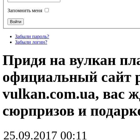
Запомнить меня
Забыли пароль?
Забыли логин?
Придя на вулкан пл
официальный сайт pl
vulkan.com.ua, вас 
сюрпризов и подарк
25.09.2017 00:11