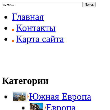
Главная
Контакты
Карта сайта
Категории
Южная Европа
Европа