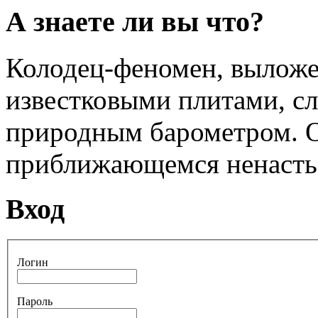
А знаете ли вы что?
Колодец-феномен, вылож
известковыми плитами, с
природным барометром. О
приближающемся ненасть
Вход
Логин
Пароль