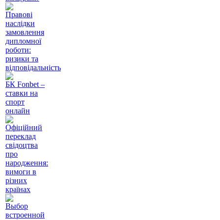
Правові
наслідки
замовлення
дипломної
роботи:
ризики та
відповідальність
БК Fonbet –
ставки на
спорт
онлайн
Офіційний
переклад
свідоцтва
про
народження:
вимоги в
різних
країнах
Выбор
встроенной