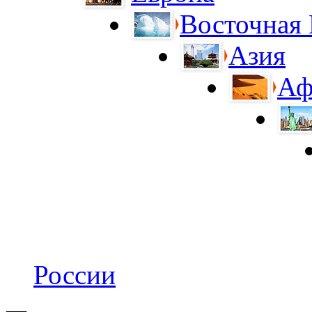
Восточная
Азия
Аф
России