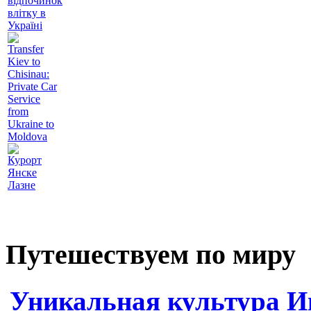
відпочинок
влітку в
Україні
Transfer
Kiev to
Chisinau:
Private Car
Service
from
Ukraine to
Moldova
Курорт
Янске
Лазне
Путешествуем по миру
Уникальная культура И