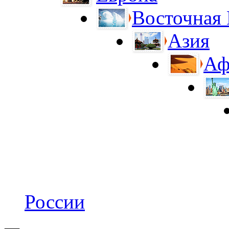
Восточная
Азия
Аф
России