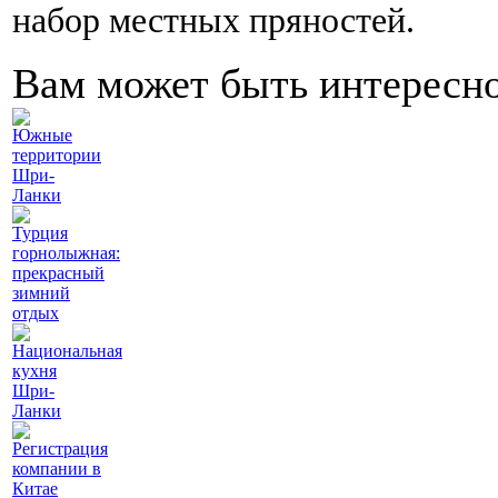
набор местных пряностей.
Вам может быть интересн
Южные
территории
Шри-
Ланки
Турция
горнолыжная:
прекрасный
зимний
отдых
Национальная
кухня
Шри-
Ланки
Регистрация
компании в
Китае