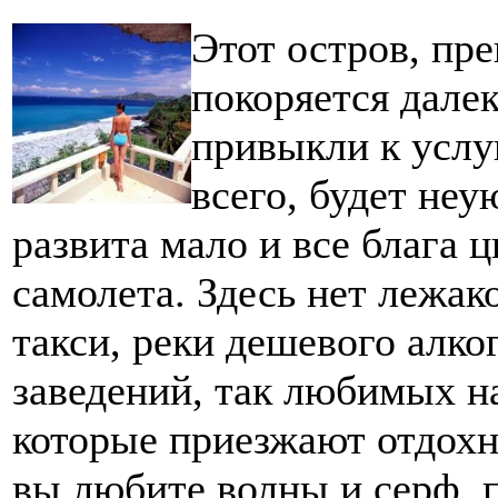
Этот остров, пр
покоряется дале
привыкли к усл
всего, будет неу
развита мало и все блага 
самолета. Здесь нет лежак
такси, реки дешевого алко
заведений, так любимых н
которые приезжают отдохну
вы любите волны и серф, 