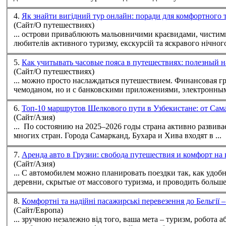
4.
Як знайти вигідний тур онлайн: поради для комфортного 
(Сайт/О путешествиях)
... острови приваблюють мальовничими краєвидами, чистими пляжами та атмосферою
любителів активного
туризм
у, екскурсій та яскравого нічного
5.
Как учитывать часовые пояса в путешествиях: полезный н
(Сайт/О путешествиях)
... можно просто наслаждат
чемоданом, но и с банковскими приложениями, электронными
6.
Топ-10 маршрутов Шелкового пути в Узбекистане: от Са
(Сайт/Азия)
... По состоянию на 2025–2026 годы страна активно развив
многих стран. Города Самарканд, Бухара и Хива входят в ...
7.
Аренда авто в Грузии: свобода путешествия и комфорт на
(Сайт/Азия)
... С автомобилем можно планировать поездки так, как удоб
деревни, скрытые от массового
туризм
а, и проводить больше 
8.
Комфортні та надійні пасажирські перевезення до Бельгії
(Сайт/Европа)
... зручною незалежно від того, ваша мета –
туризм
, робота або зустріч з рідними. К