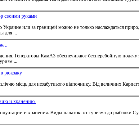
кор своими руками
 по Украине или за границей можно не только наслаждаться приро
 для ...
ужд
уризм
...
ю в рюкзаку
зліччю місць для незабутнього відпочинку. Від величних Карпатс
ванию и хранению
... если желаете купить палатку в дорогу, а также правила эксплуатации и хранения. Виды палаток: от
туризм
а до рыбалки Существует несколько типов палаток,