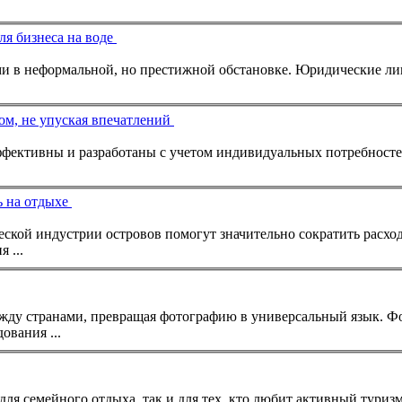
ля бизнеса на воде
... мероприятий на воде, презентаций или встреч с партнёра
м, не упуская впечатлений
.
ь на отдыхе
 ...
... культурного обмен
ования ...
к для семейного отдыха, так и для тех, кто любит активный
туриз