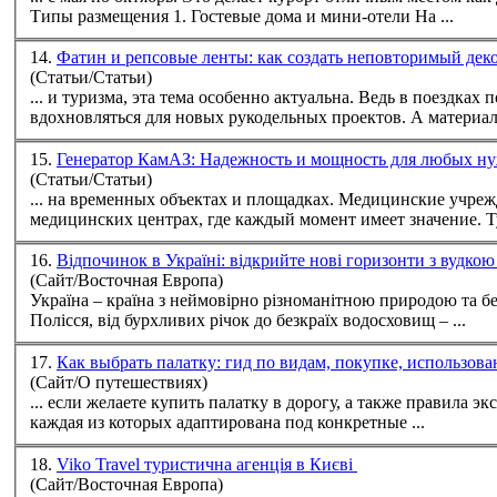
Типы размещения 1. Гостевые дома и мини‑отели На ...
14.
Фатин и репсовые ленты: как создать неповторимый де
(Статьи/Статьи)
... и
туризм
а, эта тема особенно актуальна. Ведь в поездках
вдохновляться для новых рукодельных проектов. А материалы
15.
Генератор КамАЗ: Надежность и мощность для любых н
(Статьи/Статьи)
... на временных объектах и площадках. Медицинские учреждения. Генераторы КамАЗ обеспечивают бесперебойную подачу электроэнергии в больницах и
медицинских центрах, где каждый момент имеет значение.
Т
16.
Відпочинок в Україні: відкрийте нові горизонти з вудко
(Сайт/Восточная Европа)
Україна – країна з неймовірно різноманітною природою та бе
Полісся, від бурхливих річок до безкраїх водосховищ – ...
17.
Как выбрать палатку: гид по видам, покупке, использо
(Сайт/О путешествиях)
каждая из которых адаптирована под конкретные ...
18.
Viko Travel туристична агенція в Києві
(Сайт/Восточная Европа)