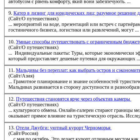
автобусом є рівень комфорту, який вони забезпечують. ...
9.
Катер в лизинг для юридических лиц: разумное решение д
(Сайт/О путешествиях)
гостиничного бизнеса, логистики или развлечений, могут ...
10.
Умные способы путешествовать с ограниченным бюджето
(Сайт/О путешествиях)
который предоставляет дешевые путевки для окружающих ..
11.
Мальдивы без переплат: как выбрать остров и сэкономит
(Сайт/Азия)
Мальдивах развивается в сторону доступности и разнообразия
12.
Путешествия становятся ярче через объектив камеры
(Сайт/О путешествиях)
оказывает прямое влияние на туристическую отрасль. Исслед
13.
Отели Джубги: уютный курорт Черноморья
(Сайт/Россия)
... с мая по октябрь. Это делает курорт отличным местом ка