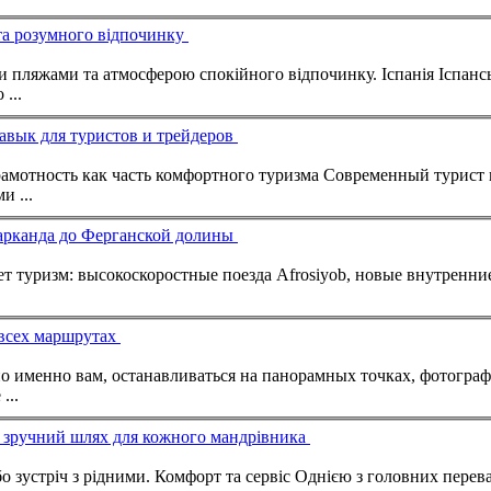
та розумного відпочинку
 спокійного відпочинку. Іспанія Іспанські курорти популярні серед
 ...
авык для туристов и трейдеров
ься путешествием. Финансовая грамотность как часть комфортного
туризм
а Современный турист все чаще путешествует не только с
 ...
марканда до Ферганской долины
ает
туризм
: высокоскоростные поезда Afrosiyob, новые внутренн
 всех маршрутах
но именно вам, останавливаться на панорамных точках, фотогра
...
 – зручний шлях для кожного мандрівника
омфорт та сервіс Однією з головних переваг пасажирських перевезень