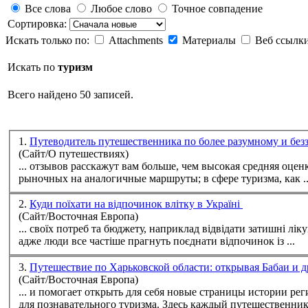
Все слова
Любое слово
Точное совпадение
Сортировка:
Искать только по:
Attachments
Материалы
Веб ссылк
Искать по
туризм
Всего найдено 50 записей.
1.
Путеводитель путешественника по более разумному и бе
(Сайт/О путешествиях)
... отзывов расскажут вам больше, чем высокая средняя оценка без каких-либо подробностей. Следует
рыночных на аналогичные маршруты; в сфере
туризм
а, как ..
2.
Куди поїхати на відпочинок влітку в Україні
(Сайт/Восточная Европа)
... своїх потреб та бюджету, наприклад відвідати затишні л
адже люди все частіше прагнуть поєднати відпочинок із ...
3.
Путешествие по Харьковской области: открывая Бабаи и 
(Сайт/Восточная Европа)
... и помогает открыть для себя новые страницы истории региона. Харьковская область заслуженно считается одним из самых интересных реги
для познавательного
туризм
а. Здесь каждый путешественник 