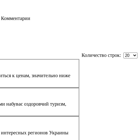
Комментарии
Количество строк:
ками набуває оздоровчий
туризм
,