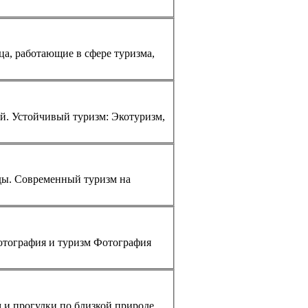
ми в неформальной, но престижной обстановке. Юридические лица, работающие в сфере
туризм
а,
... Индивидуальные пакеты: Туры, которые экономически эффективны и разработаны с учетом индивидуальных потребностей. Устойчивый
туризм
: Эко
туризм
,
... Грамотное планирование и знание особенностей туристической индустрии островов помогут значительно сократить расходы. Современный
туризм
на
а. Онлайн-галереи стирают границы между странами, превращая фотографию в универсальный язык. Фотография и
туризм
Фотография
м
и прогулки по близкой природе.