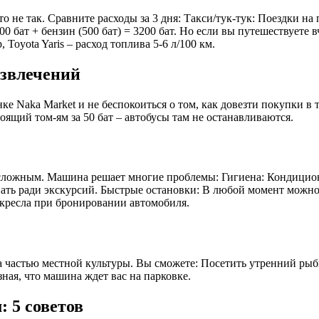
о не так. Сравните расходы за 3 дня: Такси/тук-тук: Поездки на
700 бат + бензин (500 бат) = 3200 бат. Но если вы путешествуете 
oyota Yaris – расход топлива 5-6 л/100 км.
азвлечений
 Naka Market и не беспокоиться о том, как довезти покупки в т
оящий том-ям за 50 бат – автобусы там не останавливаются.
 сложным. Машина решает многие проблемы: Гигиена: Кондицион
вать ради экскурсий. Быстрые остановки: В любой момент можно 
окресла при бронировании автомобиля.
 а частью местной культуры. Вы сможете: Посетить утренний ры
зная, что машина ждет вас на парковке.
: 5 советов