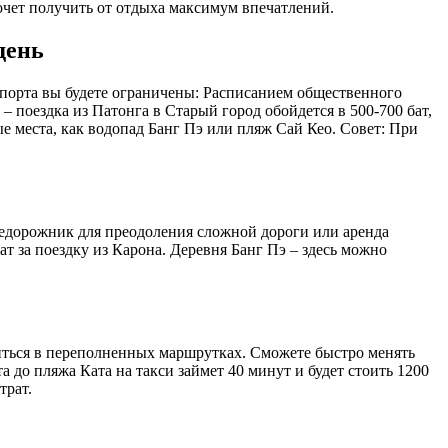
хочет получить от отдыха максимум впечатлений.
день
нспорта вы будете ограничены: Расписанием общественного
– поездка из Патонга в Старый город обойдется в 500-700 бат,
е места, как водопад Банг Пэ или пляж Сай Кео. Совет: При
недорожник для преодоления сложной дороги или аренда
бат за поездку из Карона. Деревня Банг Пэ – здесь можно
ниться в переполненных маршрутках. Сможете быстро менять
 до пляжа Ката на такси займет 40 минут и будет стоить 1200
трат.