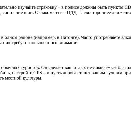
мательно изучайте страховку – в полисе должны быть пункты CD
, состояние шин. Ознакомьтесь с ПДД – левостороннее движение,
в одном районе (например, в Патонге). Часто употребляете алко
сы пик требуют повышенного внимания.
от обычных туристов. Он сделает ваш отдых незабываемым благо
биль, настройте GPS – и пусть дорога станет вашим лучшим при
сть местной культуры.