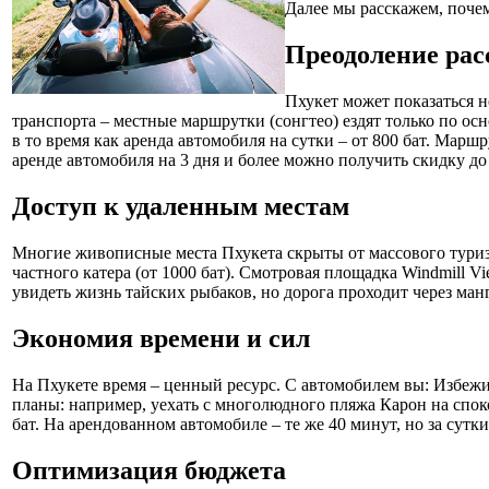
Далее мы расскажем, поч
Преодоление рас
Пхукет может показаться н
транспорта – местные маршрутки (сонгтео) ездят только по осн
в то время как аренда автомобиля на сутки – от 800 бат. Мар
аренде автомобиля на 3 дня и более можно получить скидку до
Доступ к удаленным местам
Многие живописные места Пхукета скрыты от массового туризм
частного катера (от 1000 бат). Смотровая площадка Windmill Vi
увидеть жизнь тайских рыбаков, но дорога проходит через ман
Экономия времени и сил
На Пхукете время – ценный ресурс. С автомобилем вы: Избежи
планы: например, уехать с многолюдного пляжа Карон на споко
бат. На арендованном автомобиле – те же 40 минут, но за сутк
Оптимизация бюджета