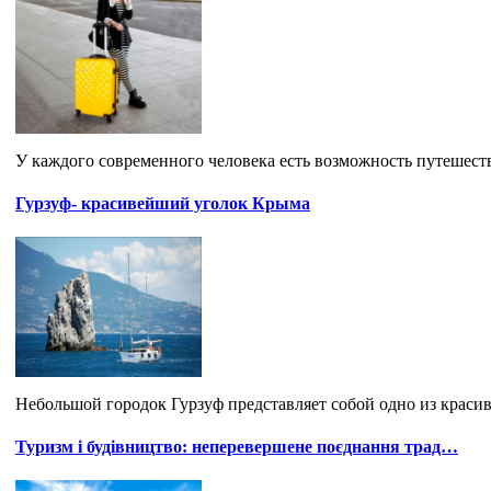
У каждого современного человека есть возможность путешествов
Гурзуф- красивейший уголок Крыма
Небольшой городок Гурзуф представляет собой одно из краси
Туризм і будівництво: неперевершене поєднання трад…