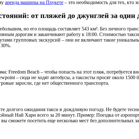
ему
аренда машины на Пхукете
– это необходимость для тех, кто 
стояний: от пляжей до джунглей за один 
ебольшим, но его площадь составляет 543 км². Без личного тра
овным дорогам и заканчивают работу к 18:00. Стоимостью такси 
шрутами групповых экскурсий – они не включают такие уникальны
 30%.
а: Freedom Beach – чтобы попасть на этот пляж, потребуется в
ewpoint – сюда не ходят автобусы, а таксисты просят около 1500 
гровые заросли, где нет общественного транспорта.
те долгого ожидания такси в дождливую погоду. Не будете тес
йный Най Харн всего за 20 минут. Пример: Поездка от аэропорта
и вы сможете посетить еще несколько мест без дополнительных за