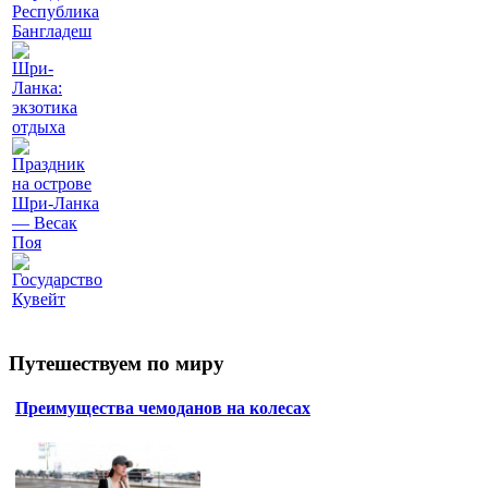
Республика
Бангладеш
Шри-
Ланка:
экзотика
отдыха
Праздник
на острове
Шри-Ланка
— Весак
Поя
Государство
Кувейт
Путешествуем по миру
Преимущества чемоданов на колесах