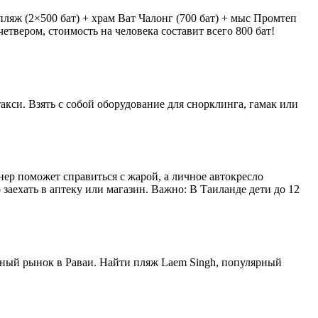
 пляж (2×500 бат) + храм Ват Чалонг (700 бат) + мыс Промтеп
вчетвером, стоимость на человека составит всего 800 бат!
акси. Взять с собой оборудование для снорклинга, гамак или
ер поможет справиться с жарой, а личное автокресло
заехать в аптеку или магазин. Важно: В Таиланде дети до 12
бный рынок в Раваи. Найти пляж Laem Singh, популярный