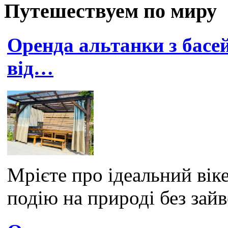
Путешествуем по миру
Оренда альтанки з басей
від…
Мрієте про ідеальний віке
подію на природі без зай