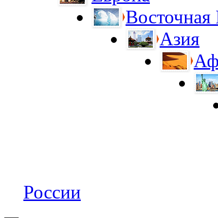
Восточная
Азия
Аф
России