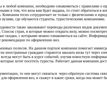
ы в любой компании, необходимо ознакомиться с правилами о пр
нными в том, что виза вам будет выдана, то стоит обратиться в 
да. Компания тесно сотрудничает не только с физическими и юри
 вузами, где обучаются студенты, туристическими компаниями.
одимости также заказывают переводы различных видов документ
 Список стран, в которые можно открыть визу, можно посмотрет
е скидки, с которыми можно ознакомиться на сайте. Информаци
е рекомендации по оформлению виз.
раховых полисов. На данном портале компания помогает имми
е иностранные граждане стараются заказать визы тут через эле
 всегда могут быть в курсе событий, изучая новостную информа
 которые хотят посетить туристы. Работает данная компания до
ментации, то они могут связаться через обратную системы связ
я оформления виз, и скажут в какие сроки, когда она может бы