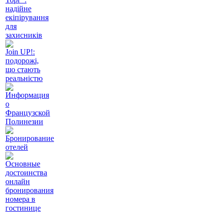
надійне
екіпірування
для
захисників
Join UP!:
подорожі,
що стають
реальністю
Информация
о
Французской
Полинезии
Бронирование
отелей
Основные
достоинства
онлайн
бронирования
номера в
гостинице