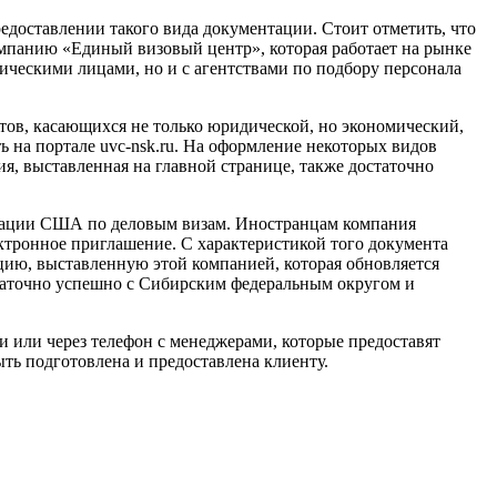
едоставлении такого вида документации. Стоит отметить, что
компанию «Единый визовый центр», которая работает на рынке
дическими лицами, но и с агентствами по подбору персонала
ов, касающихся не только юридической, но экономический,
ь на портале uvc-nsk.ru. На оформление некоторых видов
я, выставленная на главной странице, также достаточно
грации США по деловым визам. Иностранцам компания
ктронное приглашение. С характеристикой того документа
цию, выставленную этой компанией, которая обновляется
статочно успешно с Сибирским федеральным округом и
и или через телефон с менеджерами, которые предоставят
ть подготовлена и предоставлена клиенту.