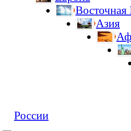
Восточная
Азия
Аф
России