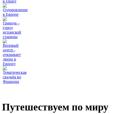
в Праге
Оздоровление
в Европе
Гранада –
город
испанской
старины
Визовый
центр -
открывает
двери в
Европу
Тематическая
свадьба во
Франции
Путешествуем по миру