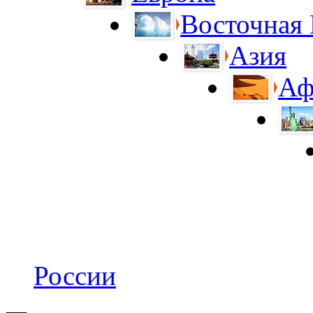
Восточная
Азия
Аф
России