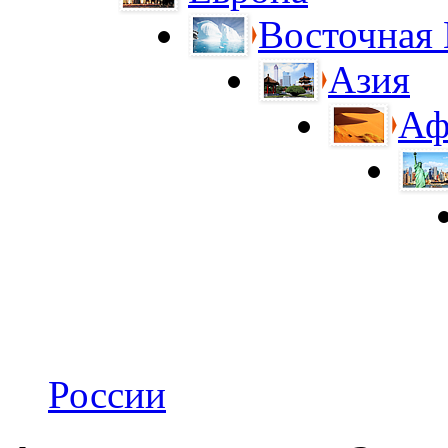
Восточная
Азия
Аф
России