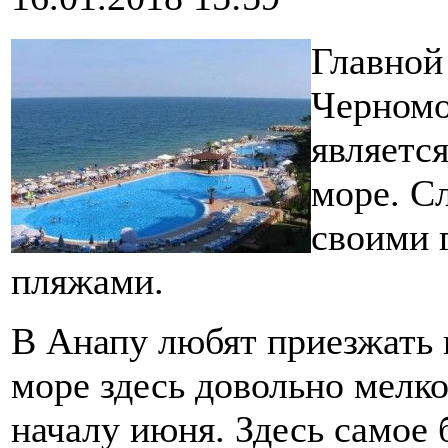
Главной
Черномо
является
море. С
своими 
пляжами.
В Анапу любят приезжать 
море здесь довольно мелко
началу июня. Здесь самое 