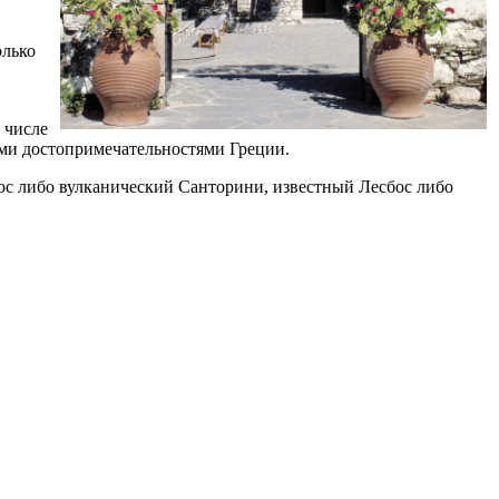
олько
 числе
ими достопримечательностями Греции.
ос либо вулканический Санторини, известный Лесбос либо