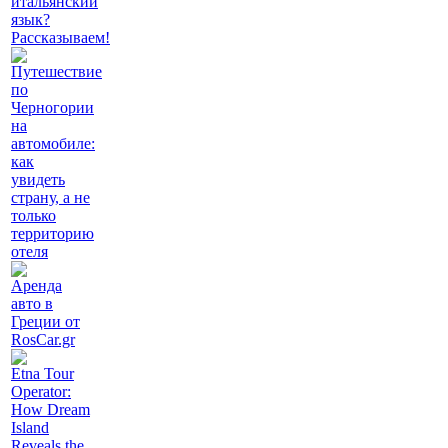
итальянский
язык?
Рассказываем!
Путешествие
по
Черногории
на
автомобиле:
как
увидеть
страну, а не
только
территорию
отеля
Аренда
авто в
Греции от
RosCar.gr
Etna Tour
Operator:
How Dream
Island
Reveals the