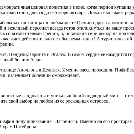
демократичная ценовая политика в июне, когда период купания у
рхатный сезон длится до сентября-октября. Дожди выпадают редко
абельных гостиницах в любом месте Греции царит гармоничная 
й и вежливый персонал всегда готов откликнуться на вашу прос
есь со всеми отелями Греции, и, остановив свой выбор на подхо
сь вас ждет действительно незабываемы отдых! А туристический 
Греции.
т, Пендели,Парнита и Эгалео. В самом сердце ее находится го
великой богине Афин.
ятилище Аполлона в Дельфах. Именно здесь проходили Пифийски
ми: излечивает болезнии омолаживает.
 живописные ландшафты и уникальнейший подводный мир —этим
вите свой выбор на любом из ее роскошных островов.
т Афин получилназвание –Лагонисси. Именно на его просторах
й храм Посейдона.