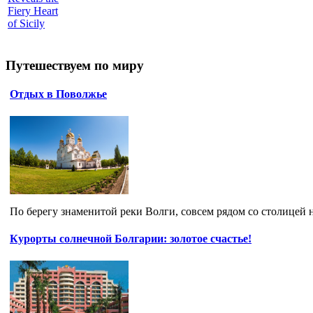
Fiery Heart
of Sicily
Путешествуем по миру
Отдых в Поволжье
По берегу знаменитой реки Волги, совсем рядом со столицей 
Курорты солнечной Болгарии: золотое счастье!