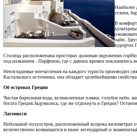
Наиболее 
сезона, ба
В комфорт
культурны
ознакомьт
лайн. Зде
курортах 
Столица расположенана просторах долиныв окружении горНиме
под названием - Парфенон, где с давних времен поклонялись 
Неизгладимые впечатления на каждого туриста производит св
Кастальского источника, она обладает целебнейшими свойства
Об островах Греции
Чистая бирюзовая вода, великолепные пляжи, голубое небо,
богата Греция.Задумались, где же отдохнуть в Греции? Остано
Лагонисси
Небольшой полуостров, расположенный всорока километрах о
величественно возвышается и ныне легендарный и знамениты