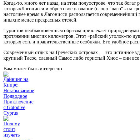
Когда-то, много лет назад, на этом полуострове, что так богат
которыхЛагонисси и обрел свое название (слово "лаго" - на греч
настоящее время в Лагонисси располагается современнейш
иныхне менее прекрасных отелей.
Туристов необыкновенным образом привлекает природаизумите
протяжении многих километров. Этот «райский уголок»по душе
которых есть и правительственные особняки. Его удобное рас
Современный отдых на Греческих островах — это истинное уд
крупный Тасос, славный Самос либо гористый Хиос – они все
Вам может быть интересно
Дайвинг на
Кипре:
Незабываемое
Подводное
Приключение
с Gotodive
Cyprus
Почему
стоит
изучать