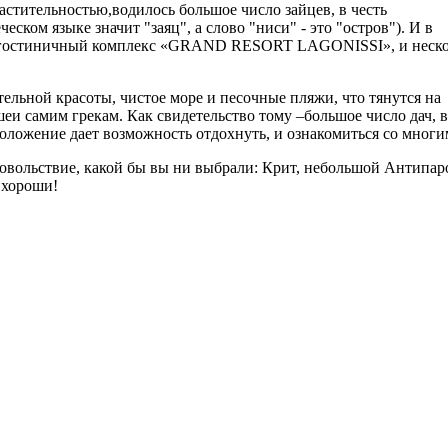
 растительностью,водилось большое число зайцев, в честь
еском языке значит "заяц", а слово "ниси" - это "остров"). И в
ий гостиничный комплекс «GRAND RESORT LAGONISSI», и неск
льной красоты, чистое море и песочные пляжи, что тянутся на
и самим грекам. Как свидетельство тому –большое число дач, в
положение дает возможность отдохнуть, и ознакомиться со мног
овольствие, какой бы вы ни выбрали: Крит, небольшой Антипар
 хороши!