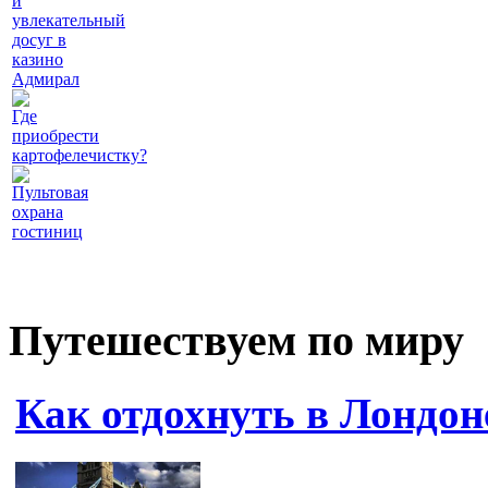
и
увлекательный
досуг в
казино
Адмирал
Где
приобрести
картофелечистку?
Пультовая
охрана
гостиниц
Путешествуем по миру
Как отдохнуть в Лондон