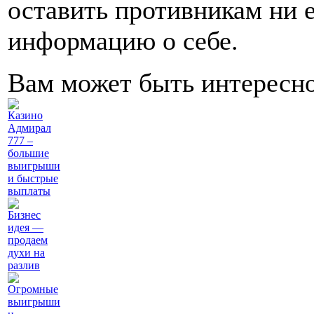
оставить противникам ни 
информацию о себе.
Вам может быть интересн
Казино
Адмирал
777 –
большие
выигрыши
и быстрые
выплаты
Бизнес
идея —
продаем
духи на
разлив
Огромные
выигрыши