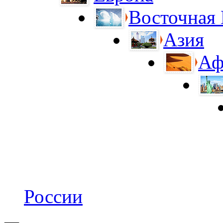
Восточная
Азия
Аф
России