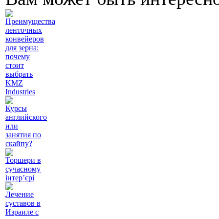
Преимущества
ленточных
конвейеров
для зерна:
почему
стоит
выбрать
KMZ
Industries
Курсы
английского
или
занятия по
скайпу?
Торшери в
сучасному
інтер’єрі
Лечение
суставов в
Израиле с