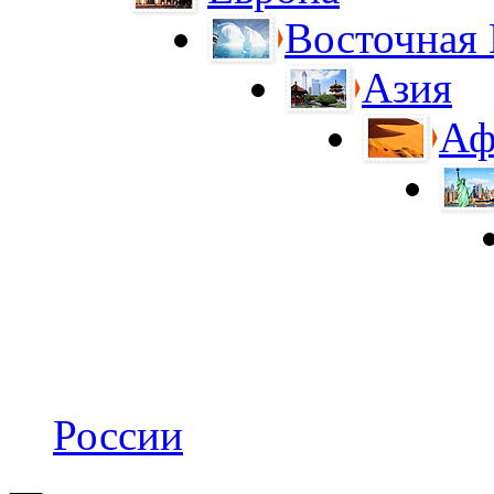
Восточная
Азия
Аф
России