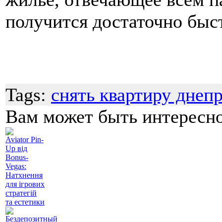
получится достаточно быс
Tags:
снять квартиру днеп
Вам может быть интересн
Aviator Pin-
Up від
Bonus-
Vegas:
Натхнення
для ігрових
стратегій
та естетики
Бездепозитный