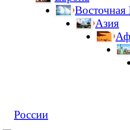
Восточная
Азия
Аф
России