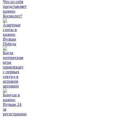
Что из себя
представляет
казино
Космолот?
Азартные
слоты в
казино
Вулкан
Победа
Когда
интересная
игра
привлекает
с первых
секунд в
игровом
автомате
Бонусы в
казино
Вулкан 24
за
регистрацию