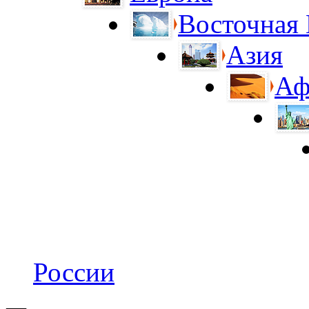
Восточная
Азия
Аф
России