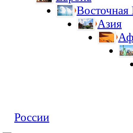
Восточная
Азия
Аф
России