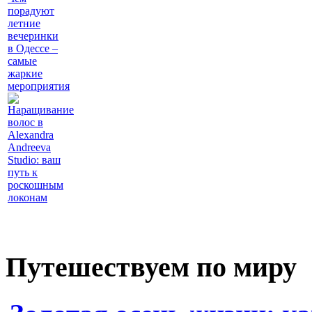
порадуют
летние
вечеринки
в Одессе –
самые
жаркие
мероприятия
Наращивание
волос в
Alexandra
Andreeva
Studio: ваш
путь к
роскошным
локонам
Путешествуем по миру