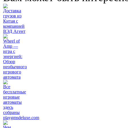
Доставка
грузов из
Китая с
компанией
ВЭД Агент
Wheel of
Amp —
игра с
энергией:
Обзор
необычного
игрового
автомата
Все
бесплатные
игровые
автоматы
здесь
собраны
playgmsdeluxe.com
Чем