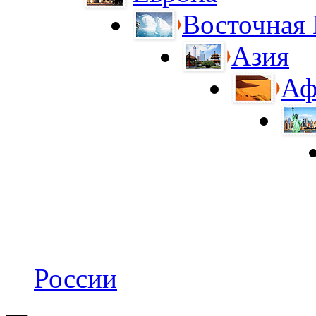
Восточная
Азия
Аф
России