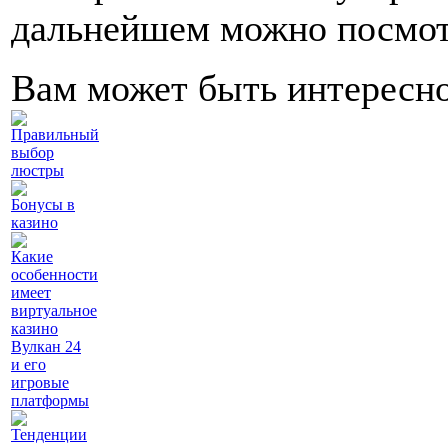
дальнейшем можно посмотр
Вам может быть интересн
Правильный
выбор
люстры
Бонусы в
казино
Какие
особенности
имеет
виртуальное
казино
Вулкан 24
и его
игровые
платформы
Тенденции