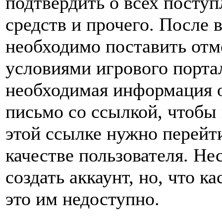
подтвердить о всех посту
средств и прочего. После 
необходимо поставить отме
условиями игрового портал
необходимая информация 
письмо со ссылкой, чтобы
этой ссылке нужно перейти
качестве пользователя. Н
создать аккаунт, но, что 
это им недоступно.