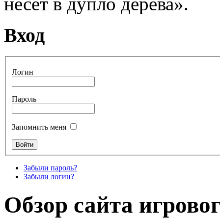
несет в дупло дерева».
Вход
Логин
Пароль
Запомнить меня
Забыли пароль?
Забыли логин?
Обзор сайта игрово