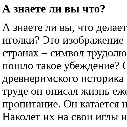
А знаете ли вы что?
А знаете ли вы, что делае
иголки? Это изображение 
странах – символ трудолю
пошло такое убеждение? С
древнеримского историка
труде он описал жизнь еж
пропитание. Он катается 
Наколет их на свои иглы и