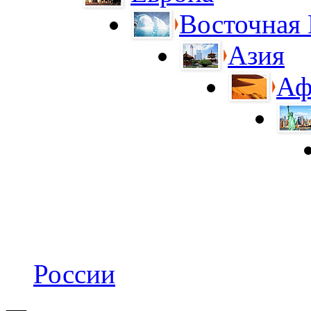
Восточная
Азия
Аф
России