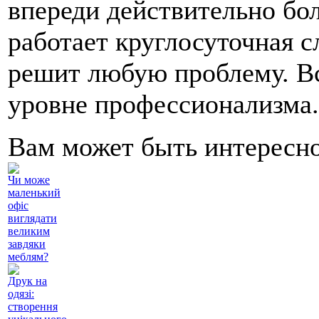
впереди действительно бо
работает круглосуточная с
решит любую проблему. Вс
уровне профессионализма.
Вам может быть интересн
Чи може
маленький
офіс
виглядати
великим
завдяки
меблям?
Друк на
одязі:
створення