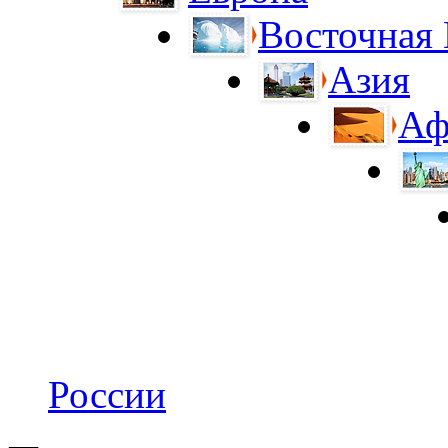
Восточная
Азия
Аф
России