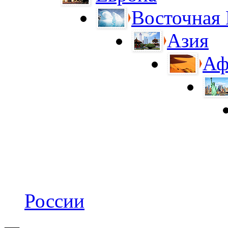
Восточная
Азия
Аф
России