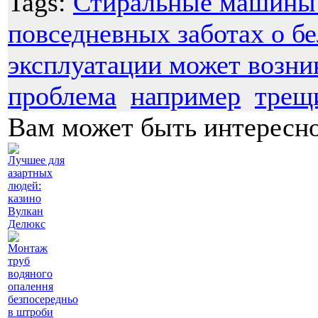
Tags:
Стиральные машины
повседневных заботах о бе
эксплуатации может возни
проблема
например
трещи
Вам может быть интересн
Лучшее для
азартных
людей:
казино
Вулкан
Делюкс
Монтаж
труб
водяного
опалення
безпосередньо
в штроби