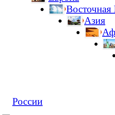
Восточная
Азия
Аф
России