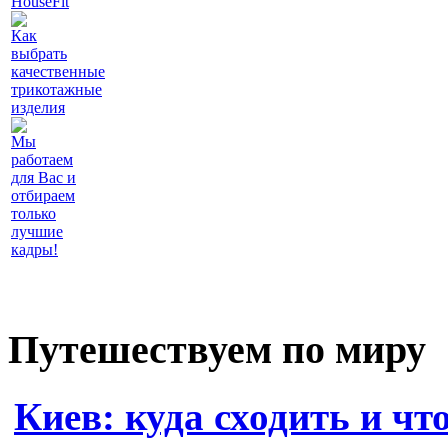
HouseFit
Как
выбрать
качественные
трикотажные
изделия
Мы
работаем
для Вас и
отбираем
только
лучшие
кадры!
Путешествуем по миру
Киев: куда сходить и чт