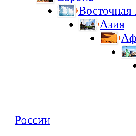
Восточная
Азия
Аф
России