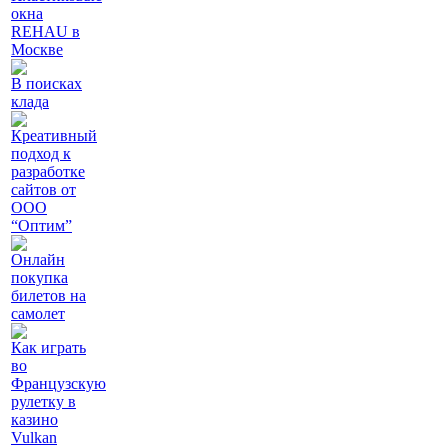
окна
REHAU в
Москве
В поисках
клада
Креативный
подход к
разработке
сайтов от
ООО
“Оптим”
Онлайн
покупка
билетов на
самолет
Как играть
во
Французскую
рулетку в
казино
Vulkan