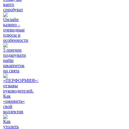
варто
спробуват
Онлайн
казино –
очевидные
плюсы и
особенности
5 причин
подарувати
набір
шкарпеток
на свята
«ПЕРФОРМИЯ»:
отзывы
руководителей.
Как
«оживить»
свой
коллектив
Как
утолить