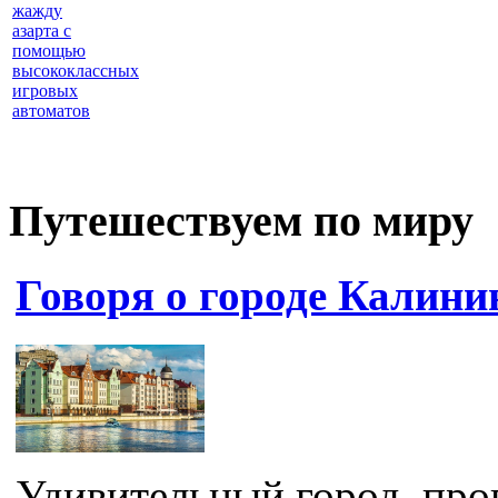
жажду
азарта с
помощью
высококлассных
игровых
автоматов
Путешествуем по миру
Говоря о городе Калини
Удивительный город, пр