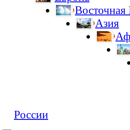
Восточная
Азия
Аф
России