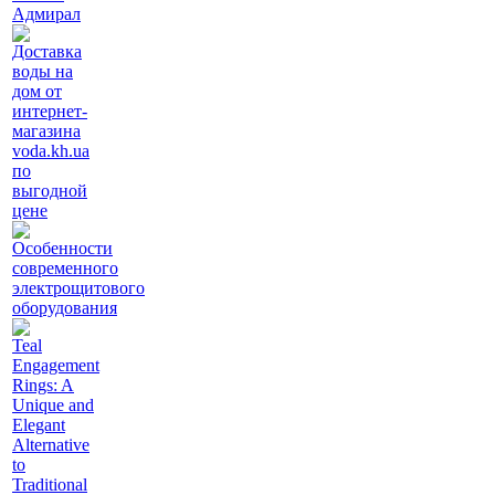
Адмирал
Доставка
воды на
дом от
интернет-
магазина
voda.kh.ua
по
выгодной
цене
Особенности
современного
электрощитового
оборудования
Teal
Engagement
Rings: A
Unique and
Elegant
Alternative
to
Traditional