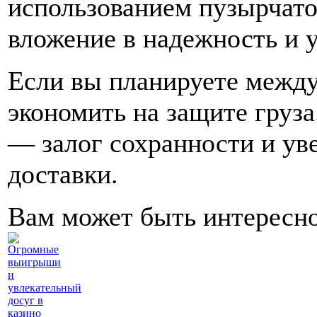
использованием пузырчато
вложение в надежность и у
Если вы планируете между
экономить на защите груз
— залог сохранности и ув
доставки.
Вам может быть интересн
Огромные
выигрыши
и
увлекательный
досуг в
казино