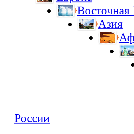
Восточная
Азия
Аф
России