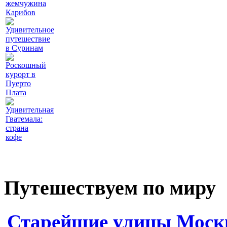
жемчужина
Карибов
Удивительное
путешествие
в Суринам
Роскошный
курорт в
Пуерто
Плата
Удивительная
Гватемала:
страна
кофе
Путешествуем по миру
Старейшие улицы Мос