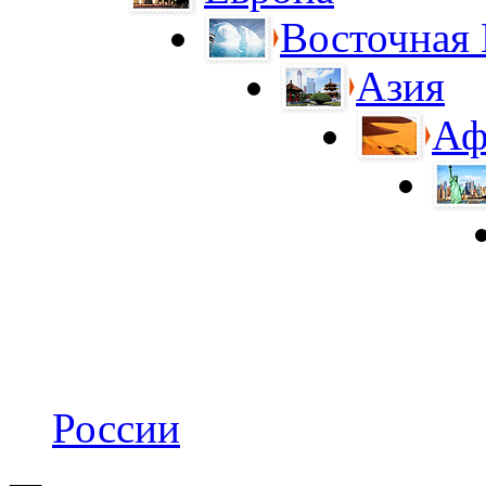
Восточная
Азия
Аф
России