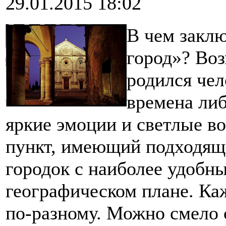
29.01.2015 18:02
В чем закл
город»? Воз
родился чел
времена либ
яркие эмоции и светлые в
пункт, имеющий подходящи
городок с наиболее удобн
географическом плане. Ка
по-разному. Можно смело 