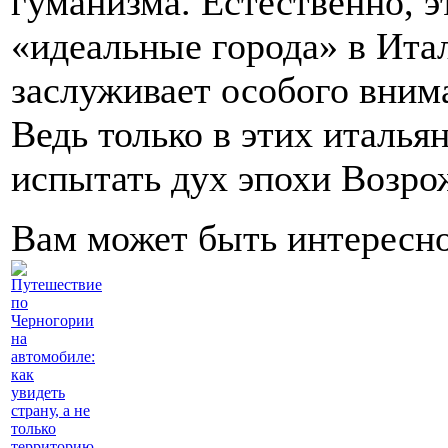
гуманизма. Естественно, э
«идеальные города» в Ита
заслуживает особого внима
Ведь только в этих италья
испытать дух эпохи Возро
Вам может быть интересн
Путешествие
по
Черногории
на
автомобиле:
как
увидеть
страну, а не
только
территорию