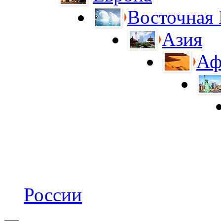
Восточная
Азия
Аф
России