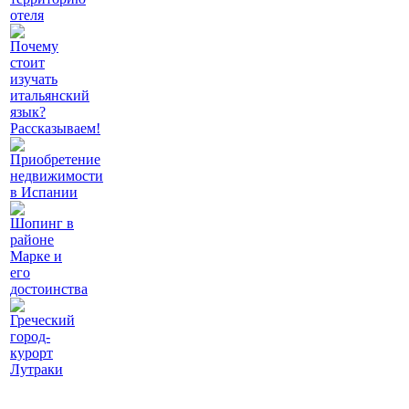
отеля
Почему
стоит
изучать
итальянский
язык?
Рассказываем!
Приобретение
недвижимости
в Испании
Шопинг в
районе
Марке и
его
достоинства
Греческий
город-
курорт
Лутраки