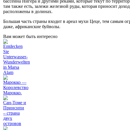
бассейна Нигера и другими реками, которые текут по террито
там также есть, залежи железной руды, которая приносит дох
расположены в долинах.
Большая часть страны входит в ареал мухи Цеце, тем самым о
даже, африканские буйволы.
Вам может быть интересно
Entdecken
Sie
Unterwasser-
Wunderwelten
in Marsa
Alam
Марокко —
Королевство
Марокко.
Сан-Томе и
Принсипи
– страна
двух
островов