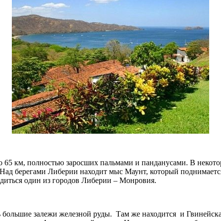
о 65 км, полностью заросших пальмами и панданусами. В некото
 Над берегами Либерии находит мыс Маунт, который поднимаетс
ходиться один из городов Либерии – Монровия.
ть большие залежи железной руды. Там же находится и Гвинейска