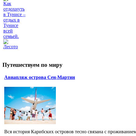
Как
отдохнуть
в Тунисе –
отдых в
Тунисе
всей
семьей.
Лесото
Путешествуем по миру
Авиапляж острова Сен-Мартин
Вся история Карибских островов тесно связана с проживанием