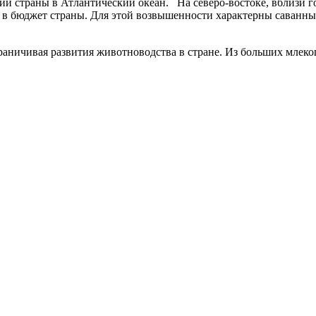
рии страны в Атлантический океан. На северо-востоке, вблизи 
од в бюджет страны. Для этой возвышенности характерны саванны
граничивая развития животноводства в стране. Из больших мле