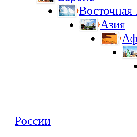
Восточная
Азия
Аф
России