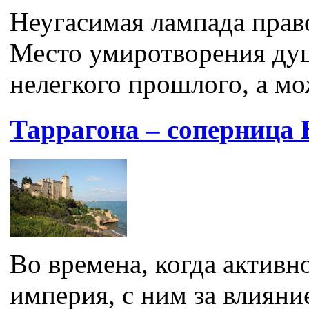
Неугасимая лампада прав
Место умиротворения ду
нелегкого прошлого, а мож
Таррагона – соперница 
Во времена, когда активн
империя, с ним за влияни