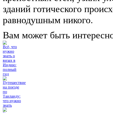
зданий готического происх
равнодушным никого.
Вам может быть интересн
Всё, что
нужно
знать о
визах в
Индию:
полный
гид
Путешествие
на поезде
по
Таиланду:
что нужно
знать