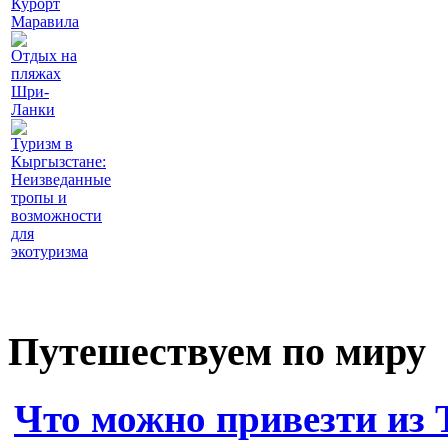
Курорт
Маравила
Отдых на
пляжах
Шри-
Ланки
Туризм в
Кыргызстане:
Неизведанные
тропы и
возможности
для
экотуризма
Путешествуем по миру
Что можно привезти из 