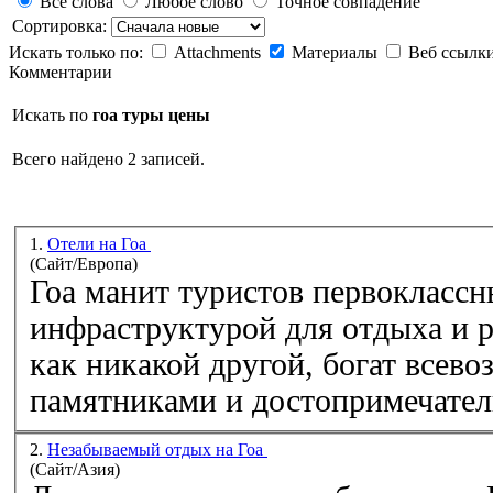
Все слова
Любое слово
Точное совпадение
Сортировка:
Искать только по:
Attachments
Материалы
Веб ссылк
Комментарии
Искать по
гоа туры цены
Всего найдено 2 записей.
1.
Отели на Гоа
(Сайт/Европа)
Гоа
манит туристов первоклассн
инфраструктурой для отдыха и р
как никакой другой, богат все
памятниками и достопримечатель
2.
Незабываемый отдых на Гоа
(Сайт/Азия)