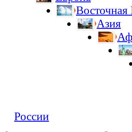
Восточная
Азия
Аф
России