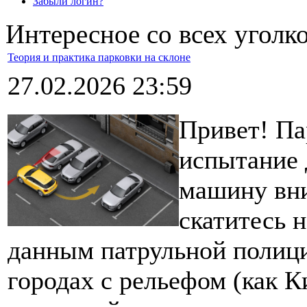
Забыли логин?
Интересное со всех уголк
Теория и практика парковки на склоне
27.02.2026 23:59
Привет! Па
испытание 
машину вни
скатитесь н
данным патрульной полиц
городах с рельефом (как К