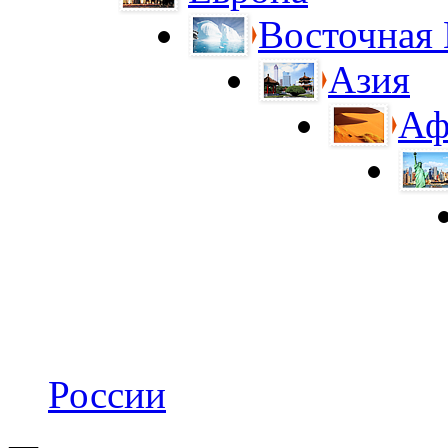
Восточная
Азия
Аф
России