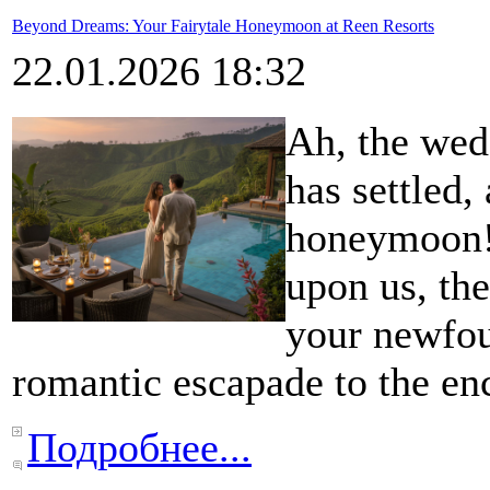
Beyond Dreams: Your Fairytale Honeymoon at Reen Resorts
22.01.2026 18:32
Ah, the wedd
has settled,
honeymoon!
upon us, the
your newfou
romantic escapade to the en
Подробнее...