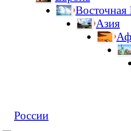
Восточная
Азия
Аф
России