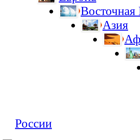
Восточная
Азия
Аф
России