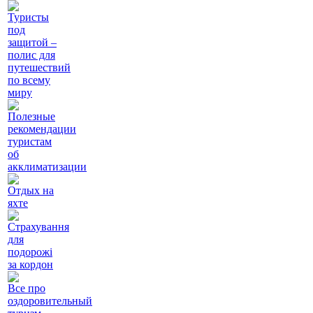
Туристы
под
защитой –
полис для
путешествий
по всему
миру
Полезные
рекомендации
туристам
об
акклиматизации
Отдых на
яхте
Страхування
для
подорожі
за кордон
Все про
оздоровительный