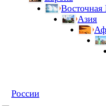
Восточная
Азия
Аф
России