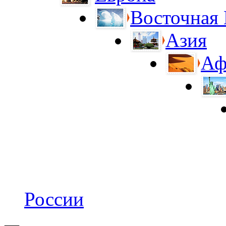
Восточная
Азия
Аф
России