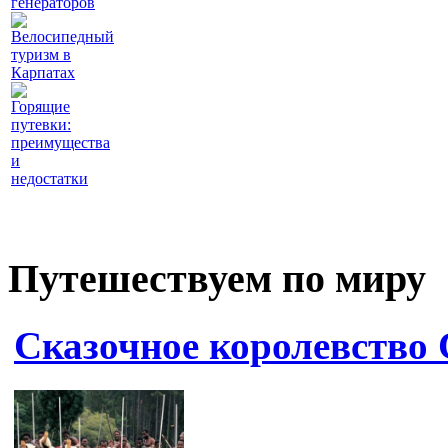
генераторов
Велосипедный
туризм в
Карпатах
Горящие
путевки:
преимущества
и
недостатки
Путешествуем по миру
Сказочное королевство