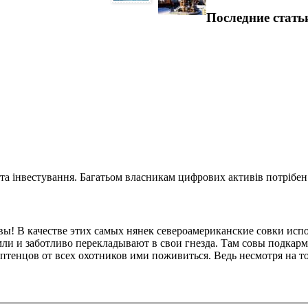
Последние стать
та інвестування. Багатьом власникам цифрових активів потрібен.
овы! В качестве этих самых нянек североамериканские совки ис
мли и заботливо перекладывают в свои гнезда. Там совы подка
птенцов от всех охотников ими поживиться. Ведь несмотря на то,