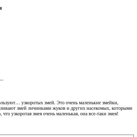
и
..
пользуют… узкоротых змей. Это очень маленькие змейки,
рмливают змей личинками жуков и других насекомых, которыми
 что узкоротая змея очень маленькая, она все-таки змея!