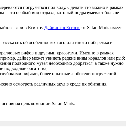
ереваются погрузиться под воду. Сделать это можно в рамках
ры – это особый вид отдыха, который подразумевает больше
дайв-сафари в Египте.
Дайвинг в Египте
от Safari Maris имеет
рассказать об особенностях того или иного побережья и
коралловых рифов и другими красотами. Именно в рамках
апример, дайвер может увидеть редкие виды кораллов или рыб;
жения подводного музея необходимо добраться, а также нужно
е подводные богатства;
 неглубокими рифами, более опытные любители погружений
ожно осмотреть различных акул в среде их обитания.
сновная цель компании Safari Maris.