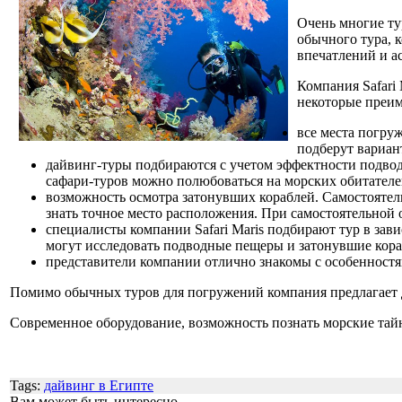
Очень многие ту
обычного тура, 
впечатлений и а
Компания Safari
некоторые преим
все места погру
подберут вариант
дайвинг-туры подбираются с учетом эффектности подвод
сафари-туров можно полюбоваться на морских обитателей
возможность осмотра затонувших кораблей. Самостоятель
знать точное место расположения. При самостоятельной
специалисты компании Safari Maris подбирают тур в за
могут исследовать подводные пещеры и затонувшие кора
представители компании отлично знакомы с особенностя
Помимо обычных туров для погружений компания предлагает 
Современное оборудование, возможность познать морские тайн
Tags:
дайвинг в Египте
Вам может быть интересно