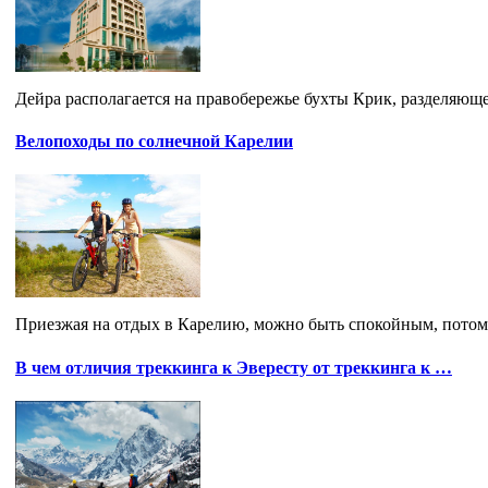
Дейра располагается на правобережье бухты Крик, разделяющей
Велопоходы по солнечной Карелии
Приезжая на отдых в Карелию, можно быть спокойным, потому
В чем отличия треккинга к Эвересту от треккинга к …