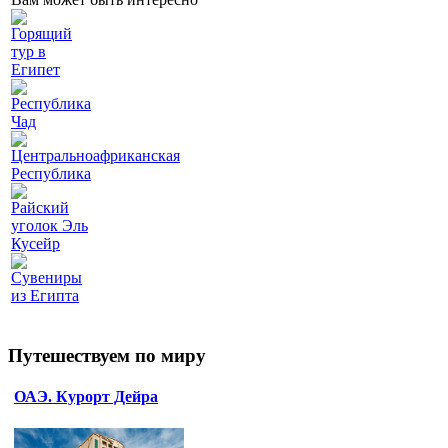
Горящий
тур в
Египет
Республика
Чад
Центральноафриканская
Республика
Райский
уголок Эль
Кусейр
Сувениры
из Египта
Путешествуем по миру
ОАЭ. Курорт Дейра