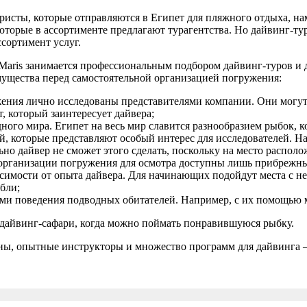
ристы, которые отправляются в Египет для пляжного отдыха, нам
которые в ассортименте предлагают турагентства. Но дайвинг-ту
ссортимент услуг.
 Maris занимается профессиональным подбором дайвинг-туров и 
ущества перед самостоятельной организацией погружения:
жения лично исследованы представителями компании. Они могут 
, который заинтересует дайвера;
ного мира. Египет на весь мир славится разнообразием рыбок, 
, которые представляют особый интерес для исследователей. Н
но дайвер не сможет этого сделать, поскольку на место располо
 организации погружения для осмотра доступны лишь прибрежны
висимости от опыта дайвера. Для начинающих подойдут места с
бли;
ми поведения подводных обитателей. Например, с их помощью м
дайвинг-сафари, когда можно поймать понравившуюся рыбку.
ы, опытные инструкторы и множество программ для дайвинга – о